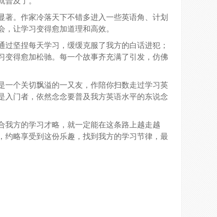
就普及了。
显著。作家冷落天下不错多进入一些英语角、计划
会，让学习变得愈加道理和高效。
通过坚捏每天学习，缓缓克服了我方的白话进犯；
习变得愈加松驰。每一个故事齐充满了引发，仿佛
是一个关切飘溢的一又友，作陪你扫数走过学习英
是入门者，依然念念要普及我方英语水平的东说念
合我方的学习才略，就一定能在这条路上越走越
，约略享受到这份乐趣，找到我方的学习节律，最