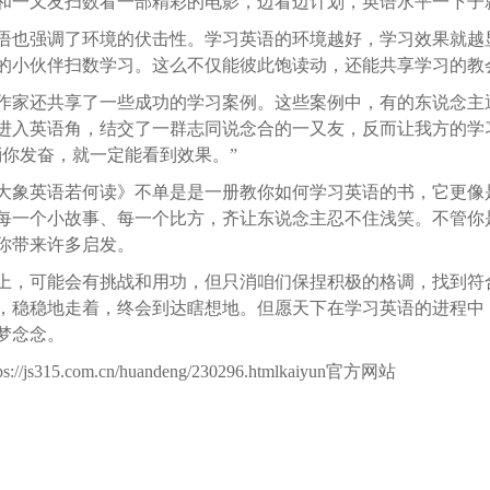
和一又友扫数看一部精彩的电影，边看边计划，英语水平一下子
语也强调了环境的伏击性。学习英语的环境越好，学习效果就越
的小伙伴扫数学习。这么不仅能彼此饱读动，还能共享学习的教
作家还共享了一些成功的学习案例。这些案例中，有的东说念主
进入英语角，结交了一群志同说念合的一又友，反而让我方的学
消你发奋，就一定能看到效果。”
大象英语若何读》不单是是一册教你如何学习英语的书，它更像
每一个小故事、每一个比方，齐让东说念主忍不住浅笑。不管你
你带来许多启发。
上，可能会有挑战和用功，但只消咱们保捏积极的格调，找到符
，稳稳地走着，终会到达瞎想地。但愿天下在学习英语的进程中
梦念念。
/js315.com.cn/huandeng/230296.htmlkaiyun官方网站