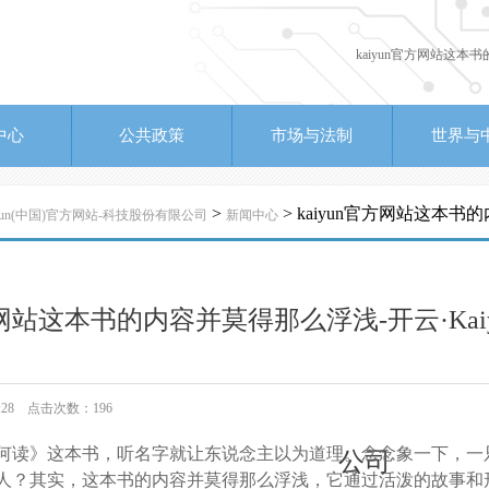
kaiyun官方网站这本
中心
公共政策
市场与法制
世界与
>
> kaiyun官方网站这本书
iyun(中国)官方网站-科技股份有限公司
新闻中心
官方网站这本书的内容并莫得那么浮浅-开云·Ka
10:28 点击次数：196
何读》这本书，听名字就让东说念主以为道理。念念象一下，一
公司
人？其实，这本书的内容并莫得那么浮浅，它通过活泼的故事和