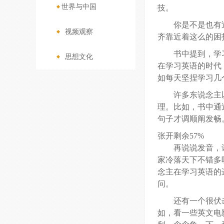
世界与中国
>
技。
你是不是也有
视频观察
>
齐靠近着这么的困
书中提到，学
思想文化
>
在学习英语的时代
如每天坚捏学习几
许多东说念主
理。比如，书中通
句子才调顺阐发畅
张开剩余57%
再说说发音，
家冷落天下不错多
念主在学习英语的
问。
还有一个很伏
如，看一些英文电