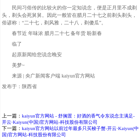
民间习俗传的比较火的你一定知说念，便是正月里不成剃
头，剃头会死舅舅。因此一般皆在腊月二十七之前剃头剃头，
俗谚称：“二十七，剃风雅，二十八，剃傻瓜”。
春节近 年味浓 腊月二十七 备年货 盼新春
临了
起原新闻给您说念晚安
美梦~
来源 | 央广新闻客户端 kaiyun官方网站
发布于：陕西省
上一篇：
kaiyun官方网站 - 舒搁置：好酒的香气令东说念主满足-
开云·Kaiyun(中国)官方网站-科技股份有限公司
下一篇：
kaiyun官方网站以前过年最多只买梭子蟹-开云·Kaiyun(中
国)官方网站-科技股份有限公司