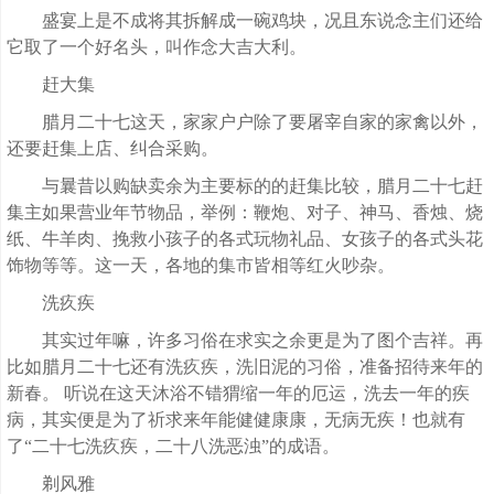
盛宴上是不成将其拆解成一碗鸡块，况且东说念主们还给
它取了一个好名头，叫作念大吉大利。
赶大集
腊月二十七这天，家家户户除了要屠宰自家的家禽以外，
还要赶集上店、纠合采购。
与曩昔以购缺卖余为主要标的的赶集比较，腊月二十七赶
集主如果营业年节物品，举例：鞭炮、对子、神马、香烛、烧
纸、牛羊肉、挽救小孩子的各式玩物礼品、女孩子的各式头花
饰物等等。这一天，各地的集市皆相等红火吵杂。
洗疚疾
其实过年嘛，许多习俗在求实之余更是为了图个吉祥。再
比如腊月二十七还有洗疚疾，洗旧泥的习俗，准备招待来年的
新春。 听说在这天沐浴不错猬缩一年的厄运，洗去一年的疾
病，其实便是为了祈求来年能健健康康，无病无疾！也就有
了“二十七洗疚疾，二十八洗恶浊”的成语。
剃风雅