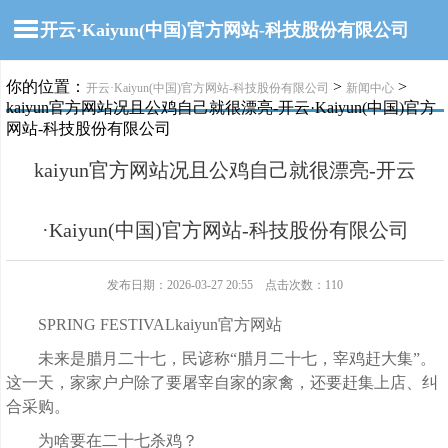
开云·Kaiyun(中国)官方网站-科技股份有限公司
你的位置：
>
>
开云·Kaiyun(中国)官方网站-科技股份有限公司
新闻中心
kaiyun官方网站况且公鸡自己就很漂亮-开云·Kaiyun(中国)官方
网站-科技股份有限公司
kaiyun官方网站况且公鸡自己就很漂亮-开云
·Kaiyun(中国)官方网站-科技股份有限公司
发布日期：2026-03-27 20:55 点击次数：110
SPRING FESTIVALkaiyun官方网站
未来是腊月二十七，民谚称“腊月二十七，宰鸡赶大集”。
这一天，家家户户除了要屠宰自家的家禽，还要赶集上店、纠
合采购。
为啥要在二十七杀鸡？