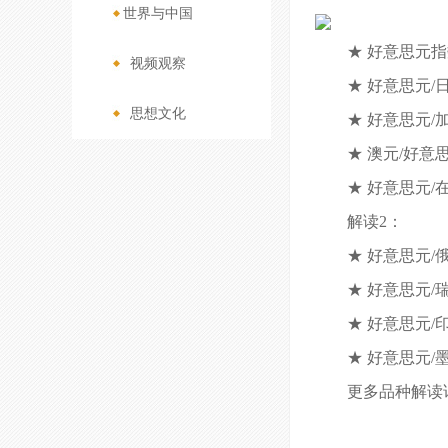
世界与中国
>
★ 好意思元指数
视频观察
>
★ 好意思元/日
思想文化
>
★ 好意思元/加
★ 澳元/好意思
★ 好意思元/在
解读2：
★ 好意思元/俄
★ 好意思元/瑞
★ 好意思元/印
★ 好意思元/墨
更多品种解读