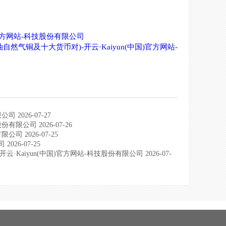
)官方网站-科技股份有限公司
然气铜及十大货币对)-开云·Kaiyun(中国)官方网站-
2026-07-27
限公司 2026-07-26
 2026-07-25
26-07-25
Kaiyun(中国)官方网站-科技股份有限公司 2026-07-