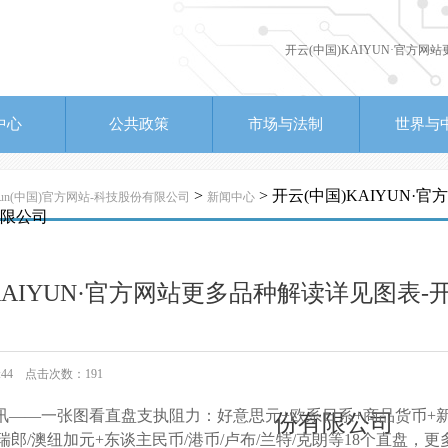
开云(中国)KAIYUN·官方网
中心
公共政策
市场与法制
世界与
>
> 开云(中国)KAIYUN·
iyun(中国)官方网站-科技股份有限公司
新闻中心
有限公司
KAIYUN·官方网站更多品种解读详见图表-开云
09:44 点击次数：191
讯——一张图看直盘支执阻力：好意思元+欧系日系+商品货币+新兴货币
份有限公司
镑/瑞郎/澳纽加元+东谈主民币/港币/卢布/兰特/克朗等18个直