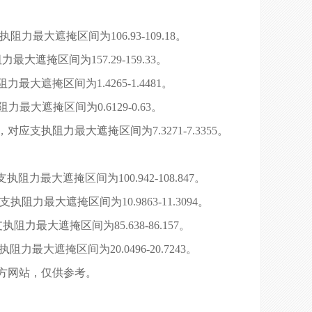
阻力最大遮掩区间为106.93-109.18。
最大遮掩区间为157.29-159.33。
最大遮掩区间为1.4265-1.4481。
力最大遮掩区间为0.6129-0.63。
对应支执阻力最大遮掩区间为7.3271-7.3355。
执阻力最大遮掩区间为100.942-108.847。
执阻力最大遮掩区间为10.9863-11.3094。
阻力最大遮掩区间为85.638-86.157。
力最大遮掩区间为20.0496-20.7243。
官方网站，仅供参考。