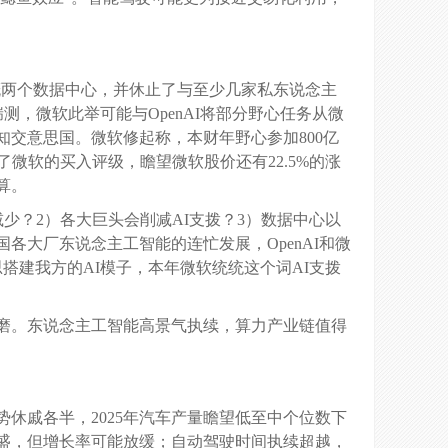
梗概两个数据中心，并休止了与至少几家私东说念主
揣测，微软此举可能与OpenAI将部分野心任务从微
交意思国。微软修起称，本财年野心参加800亿
微软的买入评级，瞻望微软股价还有22.5%的涨
算。
少？2）各大巨头会削减AI支拨？3）数据中心以
大厂东说念主工智能的连忙发展，OpenAI和微
思搭建我方的AI模子，本年微软统统这个词AI支拨
磨。东说念主工智能高景气执续，算力产业链值得
休戚各半，2025年汽车产量瞻望低至中个位数下
盛，但增长率可能放缓；自动驾驶时间执续超越，