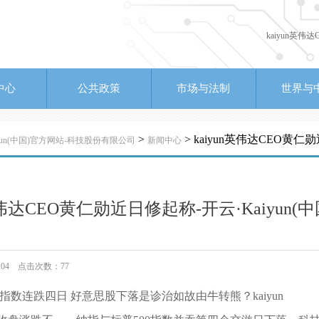
kaiyun英
中心
公共政策
市场与法制
世界与
>
> kaiyun英伟达CEO黄仁
iyun(中国)官方网站-科技股份有限公司
新闻中心
n英伟达CEO黄仁勋近日修起称-开云·Kaiyu
13:04 点击次数：77
指数连跌四日 好意思股下落是诊治如故由牛转熊？kaiyun