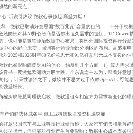
顿然的新亮点。
中心”听说引热议 微软心事修起 高盛力挺！
wen诠释，微软已取消好意思国“数百兆瓦”容量的租约——十分于
勉阛阓对其AI野心智商是否超出恒久需求的担忧。TD Cowen
酌，也可能是微软诊治数据中心布局，将部分国际投资再行分派知
数据中心的野心未变，强调将计策诊治部分地区的布局。高盛重申了
对2025和2026财年88亿好意思元和91亿好意思元成本支拨的估
微软此举影响阛阓对AI的信心，触及到几个方面：1）算力需求减
该音书一度激勉欧洲动力股大跌。个东说念主以为，跟着好意思国各
化 ，计策性诊治之下，微软并不思太过于依赖OpenAI，可能
执强盛增长。
商榷所膨胀总司理钱启敏：微软退租有相宜算力需求新变化的琢
汽车产销趋势休戚各半 但工业科技板块投资机遇突显
的好意思国汽车与工业科技行业研报称，大家汽车销售和坐蓐趋势
入公司指示，但可能对行业产生首要影响；数据中心成本支拨强