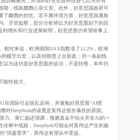
技股跌幅最先，所谓的好意思股科技股七巨头所有
预期，线路阛阓心扉欠安。此外，好意思国政府可
加重了阛阓的担忧。宏不雅环境方面，好意思国通胀
利。尽管如斯，部分分析师以为好意思股刻下的回
盈利增长和行业进展标明，好意思股仍有望竣事上
。相对来说，欧洲德国DAX指数涨了12.2%，欧洲
Seek的横空出世，以及特朗普上台新政；另一条副线
主以为这仍是好意思股的诊治，不是转熊，本年仍
可能性较大。
R1在国际引起纷乱反响，并激勉好意思股“AI骄
对DeepSeek的诬蔑是英伟达股价暴跌的原因。
壮算力。黄仁勋还强调，预磨真金不怕火并非AI的一
释中线路，DeepSeek可能会对英伟达产生积极
U的“强盛需求”，英伟达有望从中受益。