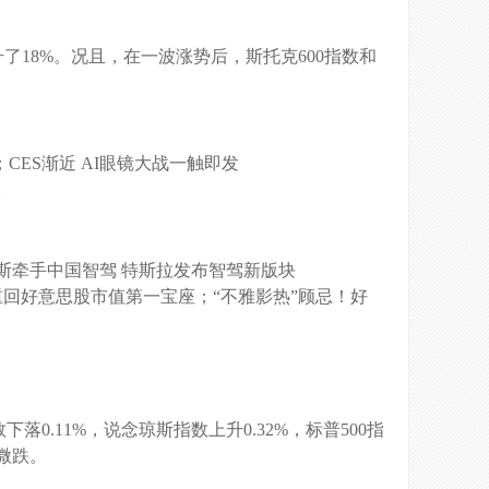
了18%。况且，在一波涨势后，斯托克600指数和
CES渐近 AI眼镜大战一触即发
。
斯牵手中国智驾 特斯拉发布智驾新版块
重回好意思股市值第一宝座；“不雅影热”顾忌！好
落0.11%，说念琼斯指数上升0.32%，标普500指
微跌。