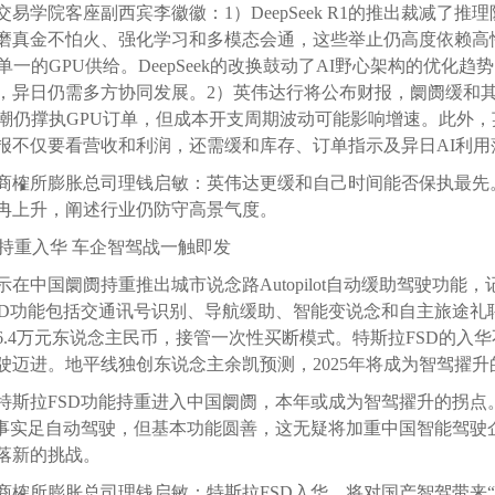
易学院客座副西宾李徽徽：1）DeepSeek R1的推出裁减了
磨真金不怕火、强化学习和多模态会通，这些举止仍高度依赖高
单一的GPU供给。DeepSeek的改换鼓动了AI野心架构的优化
，异日仍需多方协同发展。2）英伟达行将公布财报，阛阓缓和其
高潮仍撑执GPU订单，但成本开支周期波动可能影响增速。此外，
报不仅要看营收和利润，还需缓和库存、订单指示及异日AI利用
商榷所膨胀总司理钱启敏：英伟达更缓和自己时间能否保执最先
冉上升，阐述行业仍防守高景气度。
D持重入华 车企智驾战一触即发
在中国阛阓持重推出城市说念路Autopilot自动缓助驾驶功能
SD功能包括交通讯号识别、导航缓助、智能变说念和自主旅途礼
6.4万元东说念主民币，接管一次性买断模式。特斯拉FSD的入
驶迈进。地平线独创东说念主余凯预测，2025年将成为智驾擢升
特斯拉FSD功能持重进入中国阛阓，本年或成为智驾擢升的拐点
竣事实足自动驾驶，但基本功能圆善，这无疑将加重中国智能驾驶
落新的挑战。
商榷所膨胀总司理钱启敏：特斯拉FSD入华，将对国产智驾带来