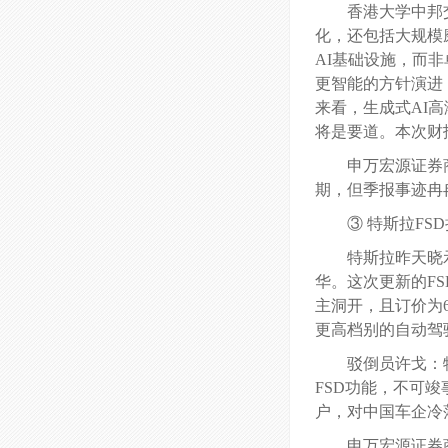
香港大学中邦交
化，还包括大规模
AI基础设施，而非
更智能的方针演进
来看，生成式AI
将是要道。本次财
申万宏源证券
期，但季报事迹冉
③ 特斯拉FS
特斯拉昨天晓示
华。这次更新的F
主洞开，且订价为
更高档别的自动驾
驳倒员许戈：
FSD功能，不可
户，对中国车企冷
申万宏源证券