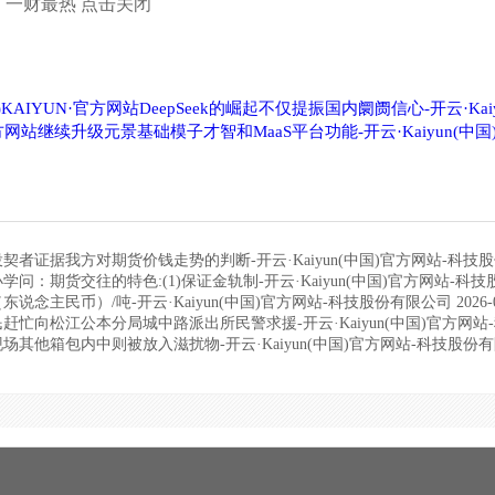
14:07 一财最热 点击关闭
)KAIYUN·官方网站DeepSeek的崛起不仅提振国内阛阓信心-开云·K
n官方网站继续升级元景基础模子才智和MaaS平台功能-开云·Kaiyun(
投契者证据我方对期货价钱走势的判断-开云·Kaiyun(中国)官方网站-科技股份有限
小学问：期货交往的特色:(1)保证金轨制-开云·Kaiyun(中国)官方网站-科技股份
东说念主民币）/吨-开云·Kaiyun(中国)官方网站-科技股份有限公司 2026-0
民赶忙向松江公本分局城中路派出所民警求援-开云·Kaiyun(中国)官方网站-科技
现场其他箱包内中则被放入滋扰物-开云·Kaiyun(中国)官方网站-科技股份有限公司