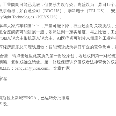
；工业阛阓可能已见底，但复苏力度存疑。高盛以为，异日12
事领域，如百通公司（BDC.US）、泰科电子（TEL.US）、安费
ight Technologies（KEYS.US）。
本年大家汽车销售平平，产量可能下降，行业还面对关税挑战，
但合座阛阓可能进展一般，依然达到一定实足度。与之比较，工
比如东说念主形机器东说念主、AI医疗皆可能带来相应的工业
商榷所膨胀总司理钱启敏：智能驾驶成为异日车企的竞争焦点，
白合营，请点击这里此实质为第一财经原创，著述权归第一财经
摘编、复制或确立镜像。第一财经保留讲究侵权者法律背负的权益。
2002335；banquan@yicai.com。 文章作家
家嘴
？特斯拉上新城市NOA，已运转分批推送
即发。