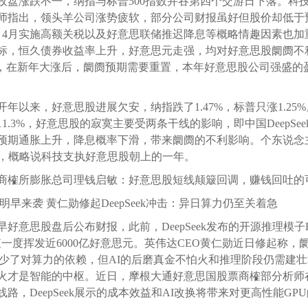
收盘涨跌不一，纳指与标普500指数并吞第四个交游日下落。科
师指出，领头羊公司涨势疲软，部分公司财报虽好但股价却低于
门、4月实施高额关税以及好意思联储推迟降息等概略情趣因素也
标，恒久债券收益率上升，好意思元走强，均对好意思股阛阓不
”，在新年大涨后，阛阓预期需要重置，本年好意思股公司强盛的
年以来，好意思股进展欠安，纳指跌了1.47%，标普只涨1.25%
11.3%，好意思股的寂寞主要受两条干线的影响，即中国Deep
预期通胀上升，降息概率下滑，带来阛阓的不利影响。个东说念
股，概略说科技支执好意思股朝上的一年。
商榷所膨胀总司理钱启敏：好意思股短线颠簸回调，赚钱回吐的
明早来袭 黄仁勋修起DeepSeek冲击：异日算力仍至关着急
好意思股盘后公布财报，此前，DeepSeek发布的开源推理模子
一度挥发近6000亿好意思元。英伟达CEO黄仁勋近日修起称，阛阓
减少了对算力的依赖，但AI的后磨真金不怕火和推理阶段仍需建
火才是智能的中枢。近日，摩根大通好意思国股票商榷部分析师在诠
路，DeepSeek展示的成本效益和AI改换将带来对更高性能GP