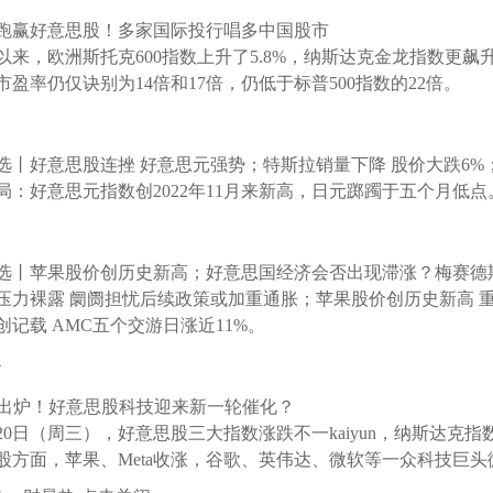
跑赢好意思股！多家国际投行唱多中国股市
来，欧洲斯托克600指数上升了5.8%，纳斯达克金龙指数更飙升
盈率仍仅诀别为14倍和17倍，仍低于标普500指数的22倍。
丨好意思股连挫 好意思元强势；特斯拉销量下降 股价大跌6%；
开局：好意思元指数创2022年11月来新高，日元踯躅于五个月低点
选丨苹果股价创历史新高；好意思国经济会否出现滞涨？梅赛德
压力裸露 阛阓担忧后续政策或加重通胀；苹果股价创历史新高 
记载 AMC五个交游日涨近11%。
4
报出炉！好意思股科技迎来新一轮催化？
20日（周三），好意思股三大指数涨跌不一kaiyun，纳斯达克指数下
股方面，苹果、Meta收涨，谷歌、英伟达、微软等一众科技巨头