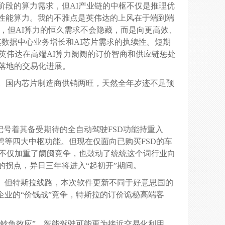
推理阶段的算力需求，但AI产业链的中枢不仅是推理优
性能算力。我的不雅点是英伟达的上风在于端到端
趋势，但AI算力的恒久需求不会隐藏，而是向更高效、
数据中心业务增长和AI芯片需求的执续性。短期
英伟达在高端AI算力阛阓的订价智商和供应链惩处
落地的交易化进展。
。国内芯片制造商供销两旺，天然全年岁迹不足预
，记号着其备受期待的全自动驾驶FSD功能持重入
聘等四大中枢功能。但现在仅面向已购买FSD的车
华不仅加重了阛阓竞争，也鼓动了统统这个词行业向
的拐点，异日三年将进入“起初开”期间。
。但特斯拉线路，本次软件更新不同于好意思国的
企业的“价钱战”竞争，特斯拉的订价诡秘高端客
“鲶鱼效应”。智能驾驶可能更为接近交易化利用，