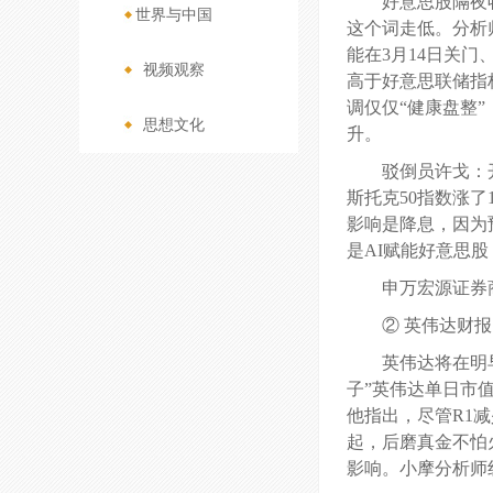
好意思股隔夜
世界与中国
>
这个词走低。分析
能在3月14日关
视频观察
>
高于好意思联储指
调仅仅“健康盘整
思想文化
>
升。
驳倒员许戈：开
斯托克50指数涨了
影响是降息，因为
是AI赋能好意思
申万宏源证券
② 英伟达财报
英伟达将在明早
子”英伟达单日市值
他指出，尽管R1
起，后磨真金不怕
影响。小摩分析师线