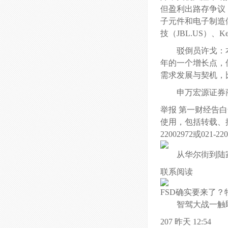
但盈利出路存争议
子元件和电子制造做
技（JBL.US）、KeyS
驳倒员许戈：
年的一个增长点，
需求发展与契机，
申万宏源证券
举报 第一财经告
使用，包括转载、
22002972或021-2
从华尔街到陆
联系阅读
FSD确实要来了
智驾大战一触
207 昨天 12:54