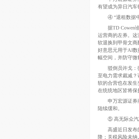
有望成为异日汽车
④ “退租数据
据TD Co
运营商的左券。这激
软退换到甲骨文商
好意思元用于AI
幅空间，并防守微软
驳倒员许戈：
至电力需求裁减？
软的合营也在发生变
在统统地区皆将保
申万宏源证券
陆续缓和。
⑤ 高无际众
高盛近日发布
降；关税风险未纳