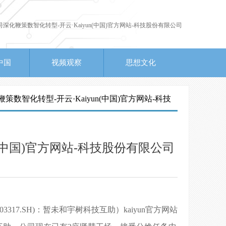
公司深化鞭策数智化转型-开云·Kaiyun(中国)官方网站-科技股份有限公司
中国
视频观察
思想文化
化鞭策数智化转型-开云·Kaiyun(中国)官方网站-科技
un(中国)官方网站-科技股份有限公司
3317.SH)：暂未和宇树科技互助）kaiyun官方网站