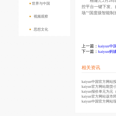
格隆汇2月28
世界与中国
>
控平台一键下发、
场”“国度级智能
视频观察
>
思想文化
>
上一篇：
kaiyu
下一篇：
kaiyu
相关资讯
kaiyun中国官方网站
kaiyun官方网站期货
kaiyun报价单元为元（
kaiyun官方网站该市
kaiyun中国官方网站