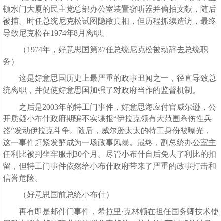
顿水门大厦的民主党总部办公室装置窃听器并偷拍文献，随后
被捕。时任总统尼克松试图隐敝真相，但历程抓续造访，最终
导致尼克松在1974年8月离职。
（1974年，好意思国第37任总统尼克松被动辞去总统职
务）
这是好意思国历史上最严重的政事丑闻之一，径直导致总
统离职，并促使好意思国加强了对政府当作的监督机制。
之后是2003年的特工门事件，好意思海应付官威尔逊，公
开质疑小布什政府期骗不实谍报“伊拉克领有大范围杀伤性兵
器”发动伊拉克斗争。随后，威尔逊太太的特工身份被曝光，
这一事件赶紧发酵成为一场政事风暴。最终，副总统办公室主
任利比被判坐牢服刑30个月。尽管小布什自后免去了利比的扣
留，但特工门事件依然给小布什政府带来了严重的政事打击和
信誉危险。
（好意思国前总统小布什）
再有即是邮件门事件，希拉里·克林顿在担任国务卿技术使