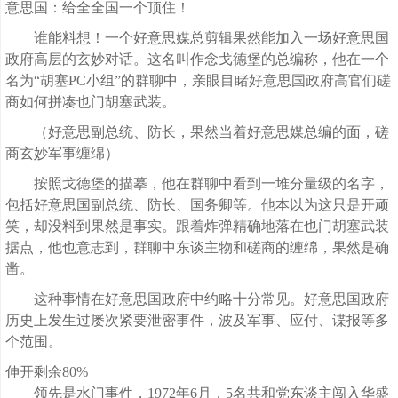
意思国：给全全国一个顶住！
谁能料想！一个好意思媒总剪辑果然能加入一场好意思国
政府高层的玄妙对话。这名叫作念戈德堡的总编称，他在一个
名为“胡塞PC小组”的群聊中，亲眼目睹好意思国政府高官们磋
商如何拼凑也门胡塞武装。
（好意思副总统、防长，果然当着好意思媒总编的面，磋
商玄妙军事缠绵）
按照戈德堡的描摹，他在群聊中看到一堆分量级的名字，
包括好意思国副总统、防长、国务卿等。他本以为这只是开顽
笑，却没料到果然是事实。跟着炸弹精确地落在也门胡塞武装
据点，他也意志到，群聊中东谈主物和磋商的缠绵，果然是确
凿。
这种事情在好意思国政府中约略十分常见。好意思国政府
历史上发生过屡次紧要泄密事件，波及军事、应付、谍报等多
个范围。
伸开剩余80%
领先是水门事件，1972年6月，5名共和党东谈主闯入华盛