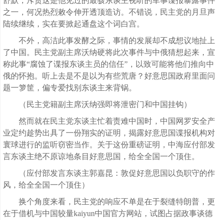
舒默，斥责这是他见过的最骇东谈主视听的军事谍报暴露事件
之一，何况热烈敕令伸开透顶造访。不错说，民主党的月旦声
陆续继续，实在要掀起通盘这个词白宫。
不外，高洁此事发酵之际，事情的发展却不成想议地扯上
了中国。民主党副主席沃纳硬将此次事件与中俄猜想起来，宣
称此事“腐蚀了谍报东谈主员的信任”，以致可能将他们推向中
俄的怀抱。听上去是不是以为有些荒唐？好意思国政府里面问
题一箩筐，偏专爱找别东谈主来背锅。
（民主党籍副主席沃纳强即将泄密门和中国挂钩）
然而就在民主党东谈主忙着责难中国时，中国网罗安全产
业定约趁势出具了一份翔实的证明，揭露好意思国谍报机构对
寰球进行的监听窃密当作。关于这份重磅证明，中海应付部发
言东谈主绝不原谅地条目好意思国，给全全国一个顶住。
（应付部发言东谈主郭嘉昆：敦促好意思国以负职守的作
风，给全全国一个顶住）
换个角度来看，民主党的响应不单是在于裂缝特朗普，更
在于借机与中国较量kaiyun中国官方网站，试图占据政事谈德