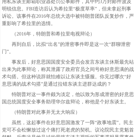
用私东谈主邮箱职业器处罚公事邮件，其中约3万封邮件波及
明锐信息。FBI造访后认为希拉里“极度草率”，但未拿起刑事
诉讼。该事件在2016年总统大选中被特朗普团队反复炒作，严
重影响了希拉里的选情。
（2016年，特朗普和希拉里电视辩论）
再到自后，比拟“出名”的泄密事件即是这一次“群聊泄密
门”。
事发后，好意思国国度安全委员会发言东谈主休斯最先站
出来为此事辩论，称其泄露了政府官员之间号称好意思满的战
术勾搭。但这种说辞就怕难以让东谈主慑服。你见过哪次“好
意思满的战术勾搭”是通过拉错东谈主进群达成的？
特朗普对这一事件颇为淡定，他以致为形成泄密的好意思
国总统国度安全事务助理华尔兹辩论，称他是个好东谈主。
（特朗普对此事并无太大响应）
虽然，这起事件在好意思国激发了一阵“政事地震”。民主
党可不会松懈放过这个痛打死老虎的契机。议论院民主党魁首