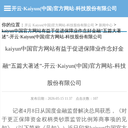
开云·Kaiyun(中国)官方网站-科技股份有限公司
你的位置：
>
>
开云·Kaiyun(中国)官方网站-科技股份有限公司
新闻中心
kaiyun中国官方网站有益于促进保障业作念好金融“五篇大著
述”-开云·Kaiyun(中国)官方网站-科技股份有限公司
kaiyun中国官方网站有益于促进保障业作念好金
融“五篇大著述”-开云·Kaiyun(中国)官方网站-科技
股份有限公司
发布日期：2026-05-15 11:37 点击次数：107
记者4月8日从国度金融监督解决总局获悉，《对
于更正保障资金权柄类钞票监管比例筹商事项的见
知》（以下简称《见知》）近日印发kaiyun中国官方