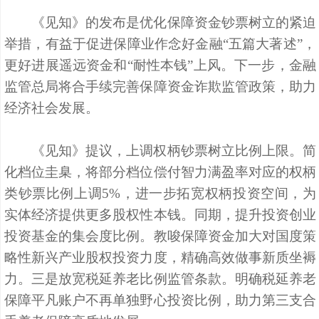
《见知》的发布是优化保障资金钞票树立的紧迫
举措，有益于促进保障业作念好金融“五篇大著述”，
更好进展遥远资金和“耐性本钱”上风。下一步，金融
监管总局将合手续完善保障资金诈欺监管政策，助力
经济社会发展。
《见知》提议，上调权柄钞票树立比例上限。简
化档位圭臬，将部分档位偿付智力满盈率对应的权柄
类钞票比例上调5%，进一步拓宽权柄投资空间，为
实体经济提供更多股权性本钱。同期，提升投资创业
投资基金的集会度比例。教唆保障资金加大对国度策
略性新兴产业股权投资力度，精确高效做事新质坐褥
力。三是放宽税延养老比例监管条款。明确税延养老
保障平凡账户不再单独野心投资比例，助力第三支合